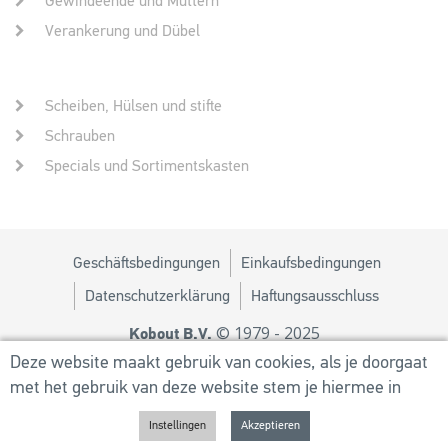
Gewindeende und Muttern
Verankerung und Dübel
Scheiben, Hülsen und stifte
Schrauben
Specials und Sortimentskasten
Geschäftsbedingungen
Einkaufsbedingungen
Datenschutzerklärung
Haftungsausschluss
© 1979 - 2025
Kobout B.V.
Design von
MM
Deze website maakt gebruik van cookies, als je doorgaat
met het gebruik van deze website stem je hiermee in
Powered by
Utilize Business Solutions BV